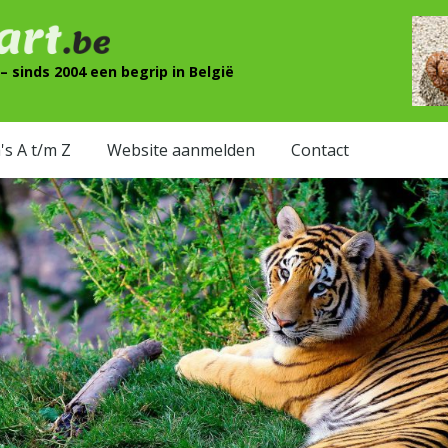
 sinds 2004 een begrip in België
's A t/m Z
Website aanmelden
Contact